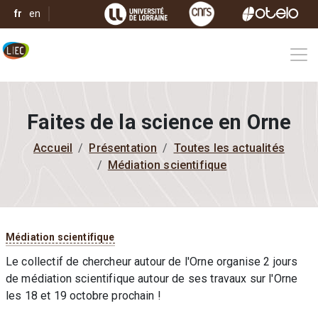
Aller au contenu principal
Image
Image
Image
fr
en
Faites de la science en Orne
FIL D'ARIANE
Accueil
Présentation
Toutes les actualités
Médiation scientifique
Catégorie
Médiation scientifique
Le collectif de chercheur autour de l'Orne organise 2 jours
de médiation scientifique autour de ses travaux sur l'Orne
les 18 et 19 octobre prochain !