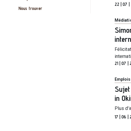
22 | 07 
Nous trouver
Catégor
Médiatio
Simon
inter
Félicita
interna
21 | 07 |
Catégor
Emplois
Sujet
in Ok
Plus d'
17 | 06 |