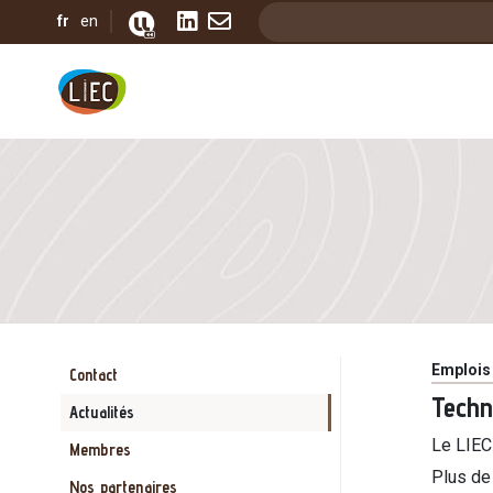
Aller au contenu principal
Search
fr
en
FIL D'ARIANE
PRÉSENTATION
Catégor
Emplois
Contact
Techn
Actualités
Le LIEC
Membres
Plus de
Nos partenaires