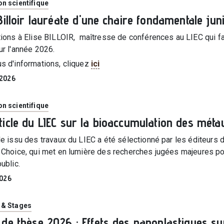
ie
n scientifique
 Billoir lauréate d'une chaire fondamentale jun
ations à Elise BILLOIR, maîtresse de conférences au LIEC qui fa
our l'année 2026.
us d'informations, cliquez
ici
 2026
ie
n scientifique
ticle du LIEC sur la bioaccumulation des méta
cle issu des travaux du LIEC a été sélectionné par les éditeurs
 Choice, qui met en lumière des recherches jugées majeures pour
public.
 2026
ie
 & Stages
 de thèse 2026 : Effets des nanoplastiques 