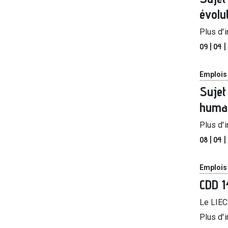
évolu
Plus d'
09 | 04 
Catégor
Emplois
Sujet
humai
Plus d'
08 | 04 
Catégor
Emplois
CDD 1
Le LIEC 
Plus d'