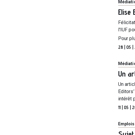
Catégor
Médiatio
Elise
Félicit
l'IUF p
Pour pl
28 | 05 |
Catégor
Médiatio
Un ar
Un arti
Editors’
intérêt 
11 | 05 |
Catégor
Emplois
Sujet