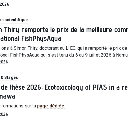
| 2026
ie
n scientifique
 Thiry remporte le prix de la meilleure com
national FishPhysAqua
tions à Simon Thiry, doctorant au LIEC, qui a remporté le prix 
tional FishPhysAqua qui s'est tenu du 6 au
9 juillet 2026
à Namur
 2026
ie
 & Stages
 de thèse 2026: Ecotoxicology of PFAS in a re
inawa
informations sur la
page dédiée
 2026