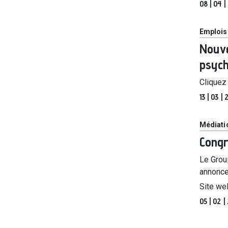
08 | 04 
Catégor
Emplois
Nouve
psych
Clique
13 | 03 |
Catégor
Médiatio
Congr
Le Grou
annonce
Site we
05 | 02 |